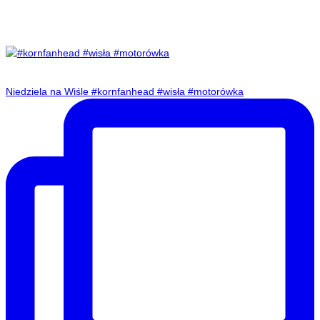
Niedziela na Wiśle #kornfanhead #wisła #motorówka