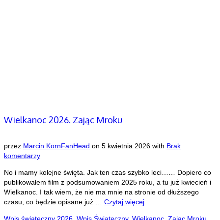
Wielkanoc 2026. Zając Mroku
przez
Marcin KornFanHead
on
5 kwietnia 2026
with
Brak
komentarzy
No i mamy kolejne święta. Jak ten czas szybko leci…… Dopiero co
publikowałem film z podsumowaniem 2025 roku, a tu już kwiecień i
Wielkanoc. I tak wiem, że nie ma mnie na stronie od dłuższego
czasu, co będzie opisane już …
Czytaj więcej
Wpis świąteczny
2026. Wpis Świąteczny
,
Wielkanoc
,
Zając Mroku