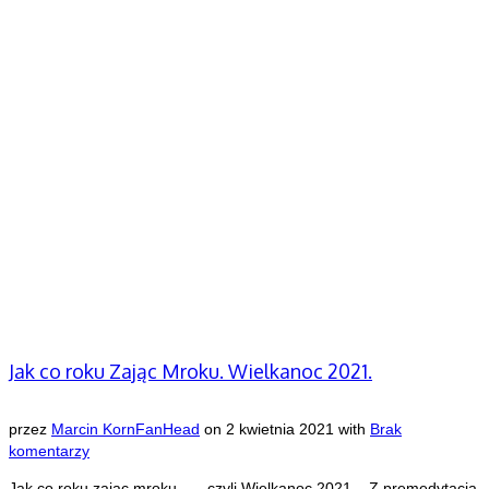
Jak co roku Zając Mroku. Wielkanoc 2021.
przez
Marcin KornFanHead
on
2 kwietnia 2021
with
Brak
komentarzy
Jak co roku zając mroku……czyli Wielkanoc 2021. Z premedytacją