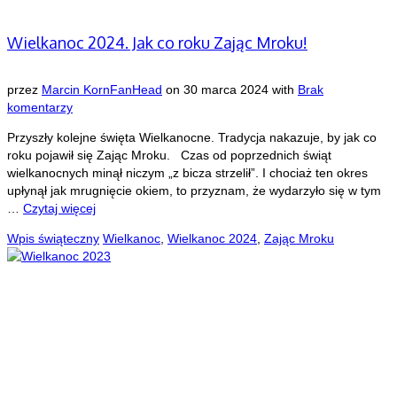
Wielkanoc 2024. Jak co roku Zając Mroku!
przez
Marcin KornFanHead
on
30 marca 2024
with
Brak
komentarzy
Przyszły kolejne święta Wielkanocne. Tradycja nakazuje, by jak co
roku pojawił się Zając Mroku. Czas od poprzednich świąt
wielkanocnych minął niczym „z bicza strzelił”. I chociaż ten okres
upłynął jak mrugnięcie okiem, to przyznam, że wydarzyło się w tym
…
Czytaj więcej
Wpis świąteczny
Wielkanoc
,
Wielkanoc 2024
,
Zając Mroku