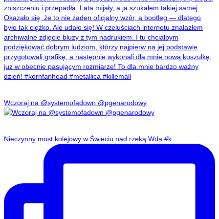
Wczoraj na @systemofadown @pgenarodowy
Nieczynny most kolejowy w Świeciu nad rzeką Wda #k