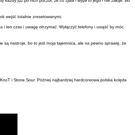
żdy już po nich poczuł, że co zjadł i wypił to jego i nie żałuje. Bo
rok wejść totalnie zresetowanymi.
as i ten czas i uwagę otrzymać. Wyłączyć telefony i usiąść by móc
kie są nastroje, bo to jest moja tajemnica, ale na pewno sprawię, że
ipKnoT i Stone Sour. Później najbardziej hardcoreowa polska kolęda