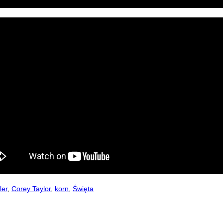
ler
,
Corey Taylor
,
korn
,
Święta