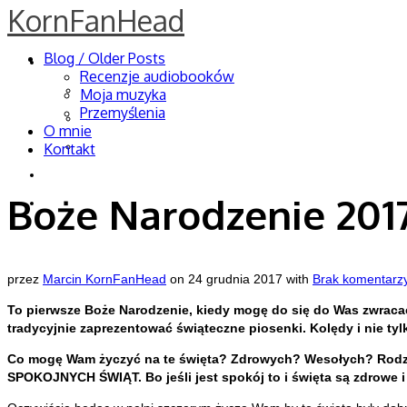
KornFanHead
Blog / Older Posts
Blog / Older Posts
Recenzje audiobooków
Recenzje audiobooków
Moja muzyka
Przemyślenia
Moja muzyka
O mnie
Przemyślenia
Kontakt
O mnie
Boże Narodzenie 201
Kontakt
przez
Marcin KornFanHead
on
24 grudnia 2017
with
Brak komentarz
To pierwsze Boże Narodzenie, kiedy mogę do się do Was zwracać ju
tradycyjnie zaprezentować świąteczne piosenki. Kolędy i nie tyl
Co mogę Wam życzyć na te święta? Zdrowych? Wesołych? Rodzinny
SPOKOJNYCH ŚWIĄT. Bo jeśli jest spokój to i święta są zdrowe i