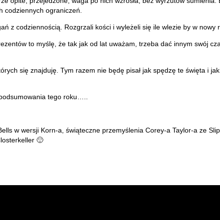
opite, przejedzone, waga po nich wzrosła, bez wyrzutów sumienia. By ka
ch codziennych ograniczeń.
 z codziennością. Rozgrzali kości i wyleżeli się ile wlezie by w nowy 
prezentów to myślę, że tak jak od lat uważam, trzeba dać innym swój cz
tórych się znajduję. Tym razem nie będę pisał jak spędzę te święta i ja
i podsumowania tego roku…..
 Bells w wersji Korn-a, świąteczne przemyślenia Corey-a Taylor-a ze Sl
osterkeller 🙂