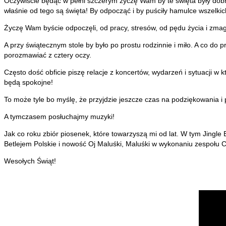
Oczywiście będąc w pełni szczerym życzę Wam by te święta były dobrze 
właśnie od tego są święta! By odpocząć i by puściły hamulce wszelki
Życzę Wam byście odpoczęli, od pracy, stresów, od pędu życia i zmagań
A przy świątecznym stole by było po prostu rodzinnie i miło. A co do 
porozmawiać z cztery oczy.
Często dość obficie piszę relacje z koncertów, wydarzeń i sytuacji w k
będą spokojne!
To może tyle bo myślę, że przyjdzie jeszcze czas na podziękowania 
A tymczasem posłuchajmy muzyki!
Jak co roku zbiór piosenek, które towarzyszą mi od lat. W tym Jingle
Betlejem Polskie i nowość Oj Maluśki, Maluśki w wykonaniu zespołu Cl
Wesołych Świąt!