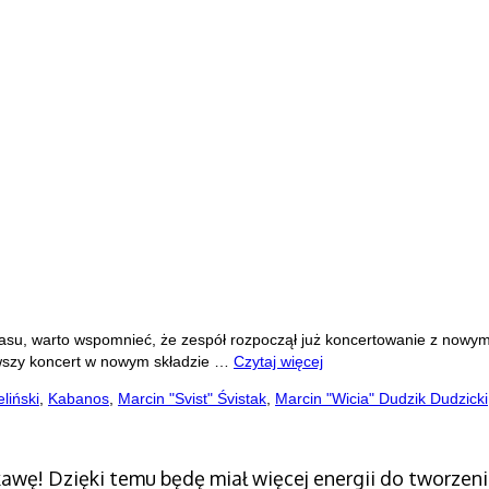
czasu, warto wspomnieć, że zespół rozpoczął już koncertowanie z now
erwszy koncert w nowym składzie …
Czytaj więcej
eliński
,
Kabanos
,
Marcin "Svist" Śvistak
,
Marcin "Wicia" Dudzik Dudzicki
awę! Dzięki temu będę miał więcej energii do tworzeni