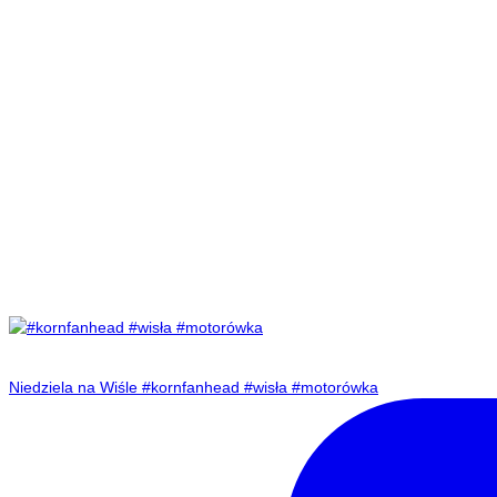
Niedziela na Wiśle #kornfanhead #wisła #motorówka