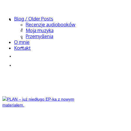
KornFanHead
Blog / Older Posts
Blog / Older Posts
Recenzje audiobooków
Recenzje audiobooków
Moja muzyka
Przemyślenia
Moja muzyka
O mnie
Przemyślenia
Kontakt
O mnie
Kontakt
U Dudzika