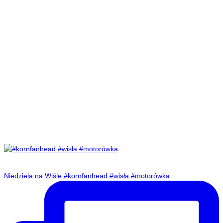
Niedziela na Wiśle #kornfanhead #wisła #motorówka