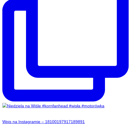
Wpis na Instagramie – 18100197917189891