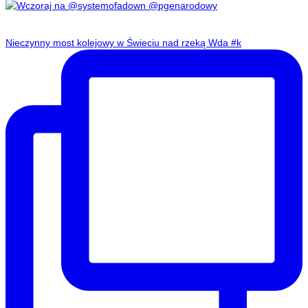
Nieczynny most kolejowy w Świeciu nad rzeką Wda #k