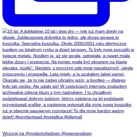
Wczoraj na @systemofadown @pgenarodowy