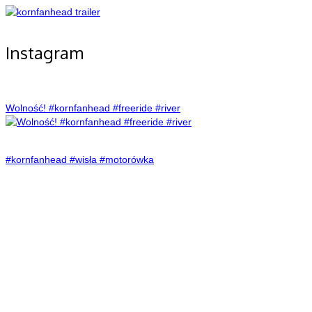
Instagram
Wolność! #kornfanhead #freeride #river
#kornfanhead #wisła #motorówka