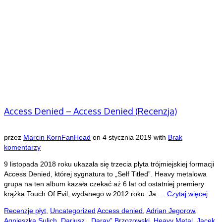
Access Denied – Access Denied (Recenzja)
przez
Marcin KornFanHead
on
4 stycznia 2019
with
Brak
komentarzy
9 listopada 2018 roku ukazała się trzecia płyta trójmiejskiej formacji
Access Denied, której sygnatura to „Self Titled”. Heavy metalowa
grupa na ten album kazała czekać aż 6 lat od ostatniej premiery
krążka Touch Of Evil, wydanego w 2012 roku. Ja …
Czytaj więcej
Recenzje płyt
,
Uncategorized
Access denied
,
Adrian Jegorow
,
Agnieszka Sulich
,
Dariusz „ Daray” Brzozowski
,
Heavy Metal
,
Jacek