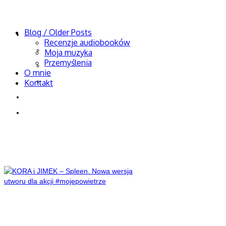
KornFanHead
Blog / Older Posts
Blog / Older Posts
Recenzje audiobooków
Recenzje audiobooków
Moja muzyka
Przemyślenia
Moja muzyka
O mnie
Przemyślenia
Kontakt
O mnie
Kontakt
Anna Jurksztowicz