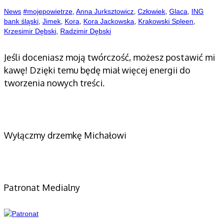
News
#mojepowietrze
,
Anna Jurksztowicz
,
Człowiek
,
Glaca
,
ING
bank śląski
,
Jimek
,
Kora
,
Kora Jackowska
,
Krakowski Spleen
,
Krzesimir Dębski
,
Radzimir Dębski
Jeśli doceniasz moją twórczość, możesz postawić mi
kawę! Dzięki temu będę miał więcej energii do
tworzenia nowych treści.
Wyłączmy drzemkę Michałowi
Patronat Medialny