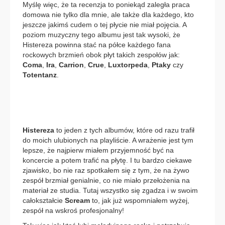
Myślę więc, że ta recenzja to poniekąd zaległa praca
domowa nie tylko dla mnie, ale także dla każdego, kto
jeszcze jakimś cudem o tej płycie nie miał pojęcia. A
poziom muzyczny tego albumu jest tak wysoki, że
Histereza powinna stać na półce każdego fana
rockowych brzmień obok płyt takich zespołów jak:
Coma
,
Ira
,
Carrion
,
Crue
,
Luxtorpeda
,
Ptaky
czy
Totentanz
.
Histereza
to jeden z tych albumów, które od razu trafił
do moich ulubionych na playliście. A wrażenie jest tym
lepsze, że najpierw miałem przyjemność być na
koncercie a potem trafić na płytę. I tu bardzo ciekawe
zjawisko, bo nie raz spotkałem się z tym, że na żywo
zespół brzmiał genialnie, co nie miało przełożenia na
materiał ze studia. Tutaj wszystko się zgadza i w swoim
całokształcie
Scream
to, jak już wspomniałem wyżej,
zespół na wskroś profesjonalny!