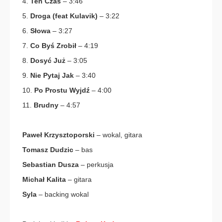
4.
Ten Czas
– 3:46
5.
Droga
(feat Kulavik)
– 3:22
6.
Słowa
– 3:27
7.
Co Byś Zrobił
– 4:19
8.
Dosyć Już
– 3:05
9.
Nie Pytaj Jak
– 3:40
10.
Po Prostu Wyjdź
– 4:00
11.
Brudny
– 4:57
Paweł Krzysztoporski
– wokal, gitara
Tomasz Dudzic
– bas
Sebastian Dusza
– perkusja
Michał Kalita
– gitara
Syla
– backing wokal