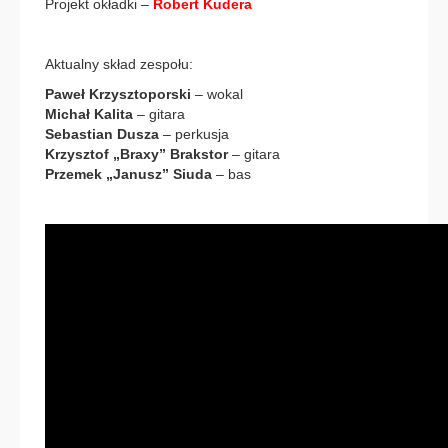
Projekt okładki –
Robert Kudera
Aktualny skład zespołu:
Paweł Krzysztoporski
– wokal
Michał Kalita
– gitara
Sebastian Dusza
– perkusja
Krzysztof „Braxy” Brakstor
– gitara
Przemek „Janusz” Siuda
– bas