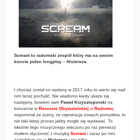
Scream to radomski zespół który ma na swoim
koncie jeden longplay – Histereza.
I chociaż został on wydany w 2017 roku to warto się nad
nim teraz pochylić. Nie wiadomo kiedy ukaże się
następny, bowiem sam
Paweł Krzysztoporski
na
koncercie w
Resursie Obywatelskiej
w
Radomiu
,
wspomniał ze sceny, że rejestracja nowych pomysłów, to
nie taki łatwy proces jakby mogło się wydawać. To
właśnie tego muzycznego wieczoru po raz pierwszy
miałem styczność z muzyką
Scream
i zaraz po nim
zagłębiłem się w
Histerezę
i nie tylko.