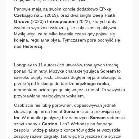
Panowie mają na swoim koncie dodatkowo EP-kę
Czekając na…
(2019), oraz dwa single
Deep Faith
Groove
(2020) i
Introspection
(2022), których daty
wydania wyraźnie wskazują, że cały czas są aktywni.
Myślę więc, że to tylko kwestia czasu gdy pojawi się
kolejna, regularna płyta. Tymczasem pora pochylić się
nad
Histerezą
.
Longplay to 11 autorskich utworów, trwających trochę
ponad 42 minuty. Muzyka charakteryzująca
Scream
to
szeroko pojęty rock, chociaż dogłębniej ją analizując to
przekrój od lekkiego do bardzo
ciężkiego rocka
,
momentami ocierającego się wręcz o metal. To wszystko
przyprawione melodyjnym wokalem.
Osobiście nie lubię porównań, dopasowywań jednak
słuchając opinii na temat
Scream
często przewijała się
Ira
. W dodatku ja słyszę też w muzyce
Scream
radomski
sznyt znany z
Carrion
. I co? Wchodzę na fanpage
zespołu i widzę plakaty z koncertów gdzie te wszystkie
zespoły razem zagrały. Tak więc kto jeszcze nie słyszał