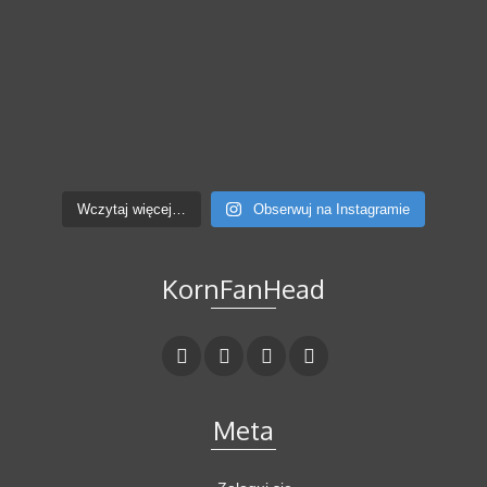
Wczytaj więcej…
Obserwuj na Instagramie
KornFanHead
Meta