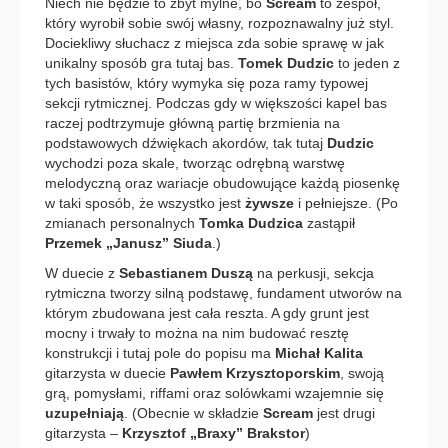
Niech nie będzie to zbyt mylne, bo
Scream
to zespół,
który wyrobił sobie swój własny, rozpoznawalny już styl.
Dociekliwy słuchacz z miejsca zda sobie sprawę w jak
unikalny sposób gra tutaj bas.
Tomek Dudzic
to jeden z
tych basistów, który wymyka się poza ramy typowej
sekcji rytmicznej. Podczas gdy w większości kapel bas
raczej podtrzymuje główną partię brzmienia na
podstawowych dźwiękach akordów, tak tutaj
Dudzic
wychodzi poza skale, tworząc odrębną warstwę
melodyczną oraz wariacje obudowujące każdą piosenkę
w taki sposób, że wszystko jest
żywsze
i pełniejsze. (Po
zmianach personalnych
Tomka Dudzica
zastąpił
Przemek „Janusz” Siuda
.)
W duecie z
Sebastianem Duszą
na perkusji, sekcja
rytmiczna tworzy silną podstawę, fundament utworów na
którym zbudowana jest cała reszta. A gdy grunt jest
mocny i trwały to można na nim budować resztę
konstrukcji i tutaj pole do popisu ma
Michał Kalita
gitarzysta w duecie
Pawłem Krzysztoporskim
, swoją
grą, pomysłami, riffami oraz solówkami wzajemnie się
uzupełniają
. (Obecnie w składzie
Scream
jest drugi
gitarzysta –
Krzysztof „Braxy” Brakstor
)