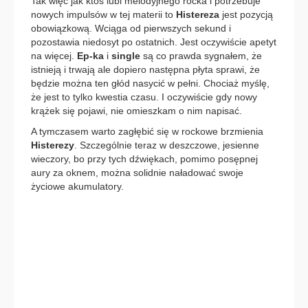
Tak więc jak ktoś lubi melodyjnego rocka i potrzebuje
nowych impulsów w tej materii to
Histereza
jest pozycją
obowiązkową. Wciąga od pierwszych sekund i
pozostawia niedosyt po ostatnich. Jest oczywiście apetyt
na więcej.
Ep-ka
i
single
są co prawda sygnałem, że
istnieją i trwają ale dopiero następna płyta sprawi, że
będzie można ten głód nasycić w pełni. Chociaż myślę,
że jest to tylko kwestia czasu. I oczywiście gdy nowy
krążek się pojawi, nie omieszkam o nim napisać.
A tymczasem warto zagłębić się w rockowe brzmienia
Histerezy
. Szczególnie teraz w deszczowe, jesienne
wieczory, bo przy tych dźwiękach, pomimo posępnej
aury za oknem, można solidnie naładować swoje
życiowe akumulatory.