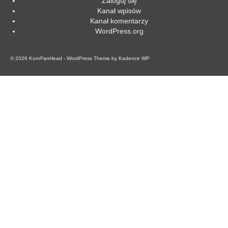
Zaloguj się
Kanał wpisów
Kanał komentarzy
WordPress.org
© 2026 KornFanHead - WordPress Theme by
Kadence WP