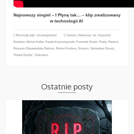
Najnowszy singiel – I Płynę tak… – klip zrealizowany
w technologii AI
Recenzje płyt
,
Uncategorized
Carrion
,
Histereza
,
Ira
,
Krzysztof
Brakstor
,
Michal Kalita
,
Paweł Krzysztoporski
,
Przemek Siuda
,
Ptaky
,
Radom
,
Resursa Obywatelska Radom
,
Robert Kudera
,
Scream
,
Sebastian Dusza
,
Tomek Dudzic
,
Totentanz
Ostatnie posty