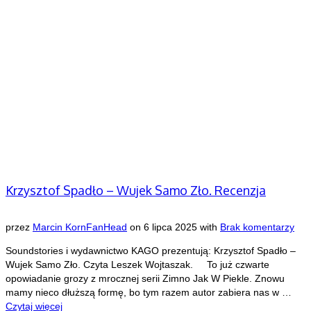
Krzysztof Spadło – Wujek Samo Zło. Recenzja
przez
Marcin KornFanHead
on
6 lipca 2025
with
Brak komentarzy
Soundstories i wydawnictwo KAGO prezentują: Krzysztof Spadło –
Wujek Samo Zło. Czyta Leszek Wojtaszak. To już czwarte
opowiadanie grozy z mrocznej serii Zimno Jak W Piekle. Znowu
mamy nieco dłuższą formę, bo tym razem autor zabiera nas w …
Czytaj więcej