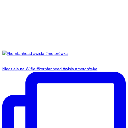
Niedziela na Wiśle #kornfanhead #wisła #motorówka