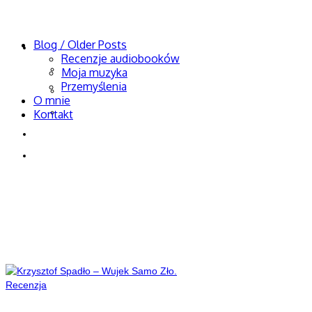
KornFanHead
Blog / Older Posts
Blog / Older Posts
Recenzje audiobooków
Recenzje audiobooków
Moja muzyka
Przemyślenia
Moja muzyka
O mnie
Przemyślenia
Kontakt
O mnie
Kontakt
Kamil Dawid
Gałuszka