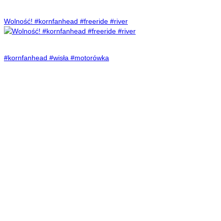
Wolność! #kornfanhead #freeride #river
#kornfanhead #wisła #motorówka