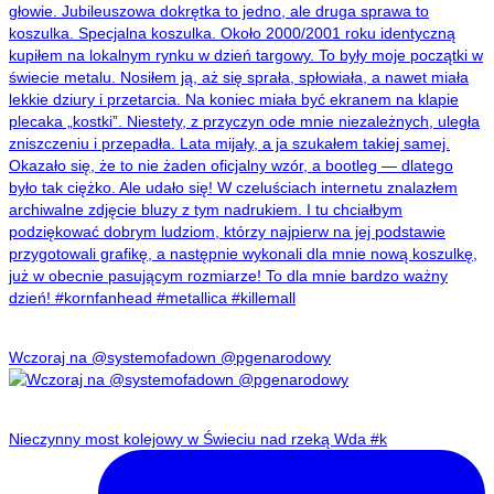
Wczoraj na @systemofadown @pgenarodowy
Nieczynny most kolejowy w Świeciu nad rzeką Wda #k