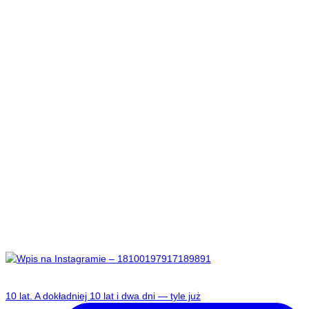
​10 lat. A dokładniej 10 lat i dwa dni — tyle już