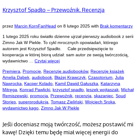
Krzysztof Spadło – Przewoźnik. Recenzja
przez
Marcin KornFanHead
on
8 lutego 2025
with
Brak komentarzy
1 lutego 2025 roku światło dzienne ujrzał pierwszy audiobook z serii
Zimno Jak W Piekle. To cykl mrocznych opowiadań, którego
autorem jest Krzysztof Spadło. Całe przedsięwzięcie to
kooperacja w której biorą udział: sam autor ze swoją twórczością,
wydawnictwo …
Czytaj więcej
Premiera
,
Promocje
,
Recenzje audiobooków
,
Recenzje książek
Amelia Dąbek
,
audiobook
,
Błażej Krawczyk
,
Czasotorium
,
Julia
Nawrocka
,
Kacper Kolado
,
Kamil Dawid Gałuszka
,
Katarzyna
Mitręga
,
Konrad Pawlicki
,
krzysztof spadło
,
leszek wojtaszak
,
Michał
Remiszewski
,
promocja
,
Przewoźnik
,
recenzja
,
skazaniec
,
Soud
Stories
,
superprodukcja
,
Tomasz Zieliński
,
Wojciech Sroka
,
wydawnictwo kago
,
Zimno Jak W Piekle
Jeśli doceniasz moją twórczość, możesz postawić mi
kawę! Dzięki temu będę miał więcej energii do