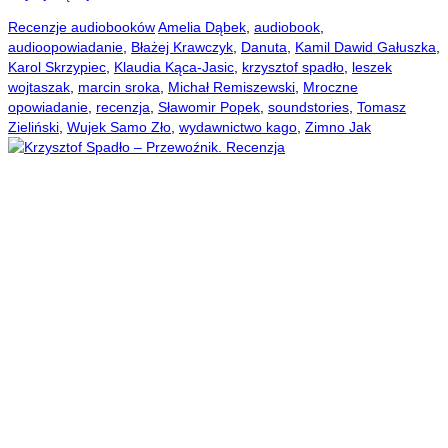
Recenzje audiobooków
Amelia Dąbek
,
audiobook
,
audioopowiadanie
,
Błażej Krawczyk
,
Danuta
,
Kamil Dawid Gałuszka
,
Karol Skrzypiec
,
Klaudia Kąca-Jasic
,
krzysztof spadło
,
leszek
wojtaszak
,
marcin sroka
,
Michał Remiszewski
,
Mroczne
opowiadanie
,
recenzja
,
Sławomir Popek
,
soundstories
,
Tomasz
Zieliński
,
Wujek Samo Zło
,
wydawnictwo kago
,
Zimno Jak