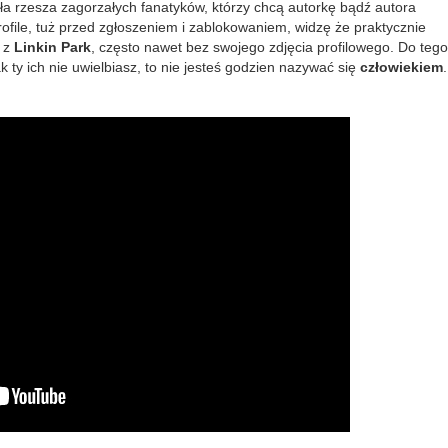
ała rzesza zagorzałych fanatyków, którzy chcą autorkę bądź autora
rofile, tuż przed zgłoszeniem i zablokowaniem, widzę że praktycznie
e z
Linkin Park
, często nawet bez swojego zdjęcia profilowego. Do tego
ak ty ich nie uwielbiasz, to nie jesteś godzien nazywać się
człowiekiem
.