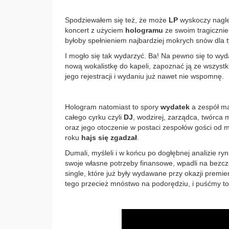
Spodziewałem się też, że może
LP
wyskoczy nagle 
koncert z użyciem
hologramu
ze swoim tragiczni
byłoby spełnieniem najbardziej mokrych snów dla t
I mogło się tak wydarzyć. Ba! Na pewno się to wyda
nową wokalistkę do kapeli, zapoznać ją ze wszyst
jego rejestracji i wydaniu już nawet nie wspomnę.
Hologram natomiast to spory
wydatek
a zespół 
całego cyrku czyli
DJ
, wodzirej, zarządca, twórc
oraz jego otoczenie w postaci zespołów gości od 
roku
hajs się zgadzał
.
Dumali, myśleli i w końcu po dogłębnej analizie r
swoje własne potrzeby finansowe, wpadli na bezc
single, które już były wydawane przy okazji premi
tego przecież mnóstwo na podorędziu, i puśćmy to