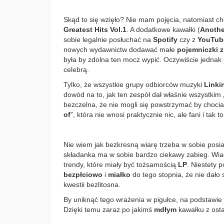
Skąd to się wzięło? Nie mam pojęcia, natomiast c
Greatest Hits Vol.1
. A dodatkowe kawałki (
Anothe
sobie legalnie posłuchać na
Spotify
czy z
YouTub
nowych wydawnictw dodawać małe
pojemniczki 
była by zdolna ten mocz wypić. Oczywiście jednak 
celebrą.
Tylko, że wszystkie grupy odbiorców muzyki
Linki
dowód na to, jak ten zespół dał właśnie wszystkim 
bezczelna, że nie mogli się powstrzymać by choc
of
”, która nie wnosi praktycznie nic, ale fani i tak t
Nie wiem jak bezkresną wiarę trzeba w sobie posiada
składanka ma w sobie bardzo ciekawy zabieg. Wiad
trendy, które miały być tożsamością
LP
. Niestety p
bezpłciowo
i
miałko
do tego stopnia, że nie dało 
kwestii bezlitosna.
By uniknąć tego wrażenia w pigułce, na podstawie s
Dzięki temu zaraz po jakimś
mdłym
kawałku z ostat