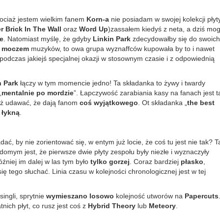
hociaż jestem wielkim fanem
Korn-a
nie posiadam w swojej kolekcji płyt
r Brick In The Wall
oraz
Word Up
)zassałem kiedyś z neta, a dziś mo
e
. Natomiast myślę, że gdyby
Linkin Park
zdecydowałby się do swoich
z moczem
muzyków, to owa grupa wyznaffców kupowała by to i nawet
podczas jakiejś specjalnej okazji w stosownym czasie i z odpowiednią
n Park
łączy w tym momencie jedno! Ta składanka to żywy i twardy
„
mentalnie po mordzie
”. Łapczywość zarabiania kasy na fanach jest t
iaż udawać, że dają fanom
coś wyjątkowego
. Ot składanka „
the best
o
łykną
.
ć, by nie zorientować się, w entym już locie, że coś tu jest nie tak? T
omym jest, że pierwsze dwie płyty zespołu były niezłe i wyznaczyły
óźniej im dalej w las tym było
tylko gorzej
. Coraz bardziej
płasko
,
się tego słuchać. Linia czasu w kolejności chronologicznej jest w tej
ingli, sprytnie
wymieszano losowo
kolejność utworów na
Papercuts
nich płyt, co rusz jest coś z
Hybrid Theory
lub
Meteory
.