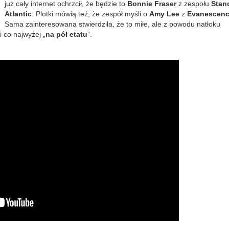
już cały internet ochrzcił, że będzie to
Bonnie Fraser
z zespołu
Stan
Atlantic
. Plotki mówią też, że zespół myśli o
Amy Lee
z
Evanescen
Sama zainteresowana stwierdziła, że to miłe, ale z powodu natłoku
i co najwyżej „
na pół etatu
”.