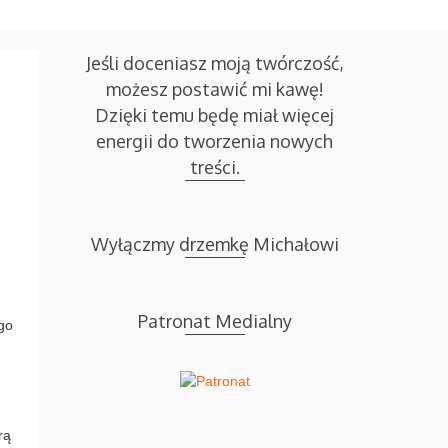
log / Older Posts
O mnie
Kontakt
Jeśli doceniasz moją twórczość,
możesz postawić mi kawę!
Dzięki temu będę miał więcej
energii do tworzenia nowych
treści.
Wyłączmy drzemkę Michałowi
Patronat Medialny
go
rą