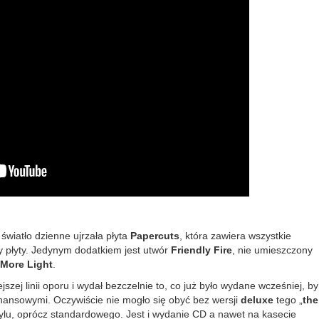
 światło dzienne ujrzała płyta
Papercuts
, która zawiera wszystkie
ry płyty. Jedynym dodatkiem jest utwór
Friendly Fire
, nie umieszczony
More Light
.
szej linii oporu i wydał bezczelnie to, co już było wydane wcześniej, by
nansowymi. Oczywiście nie mogło się obyć bez wersji
deluxe
tego „
the
nylu, oprócz standardowego. Jest i wydanie CD a nawet na kasecie