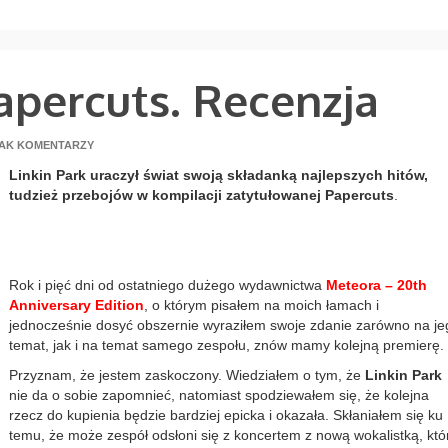
B
apercuts. Recenzja
AK KOMENTARZY
Linkin Park uraczył świat swoją składanką najlepszych hitów,
tudzież przebojów w kompilacji zatytułowanej Papercuts
.
Rok i pięć dni od ostatniego dużego wydawnictwa
Meteora – 20th
Anniversary Edition
, o którym pisałem na moich łamach i
jednocześnie dosyć obszernie wyraziłem swoje zdanie zarówno na je
temat, jak i na temat samego zespołu, znów mamy kolejną premierę.
Przyznam, że jestem zaskoczony. Wiedziałem o tym, że
Linkin Park
nie da o sobie zapomnieć, natomiast spodziewałem się, że kolejna
rzecz do kupienia będzie bardziej epicka i okazała. Skłaniałem się ku
temu, że może zespół odsłoni się z koncertem z nową wokalistką, któ