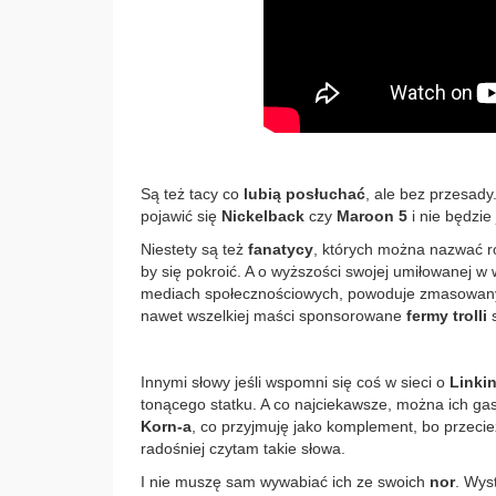
Są też tacy co
lubią posłuchać
, ale bez przesady
pojawić się
Nickelback
czy
Maroon 5
i nie będzie
Niestety są też
fanatycy
, których można nazwać 
by się pokroić. A o wyższości swojej umiłowanej w 
mediach społecznościowych, powoduje zmasowany lin
nawet wszelkiej maści sponsorowane
fermy trolli
s
Innymi słowy jeśli wspomni się coś w sieci o
Linkin
tonącego statku. A co najciekawsze, można ich g
Korn-a
, co przyjmuję jako komplement, bo przecie
radośniej czytam takie słowa.
I nie muszę sam wywabiać ich ze swoich
nor
. Wys