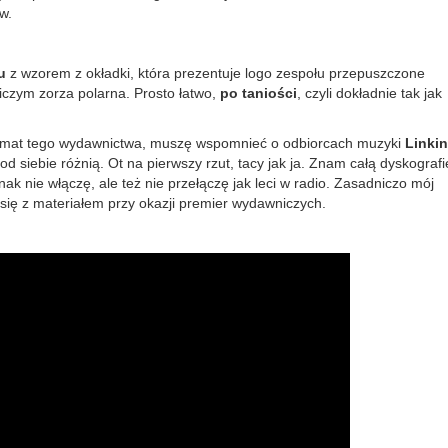
w.
u
z wzorem z okładki, która prezentuje logo zespołu przepuszczone
iczym zorza polarna. Prosto łatwo,
po taniości
, czyli dokładnie tak jak
temat tego wydawnictwa, muszę wspomnieć o odbiorcach muzyki
Linkin
ę od siebie różnią. Ot na pierwszy rzut, tacy jak ja. Znam całą dyskografi
ak nie włączę, ale też nie przełączę jak leci w radio. Zasadniczo mój
się z materiałem przy okazji premier wydawniczych.