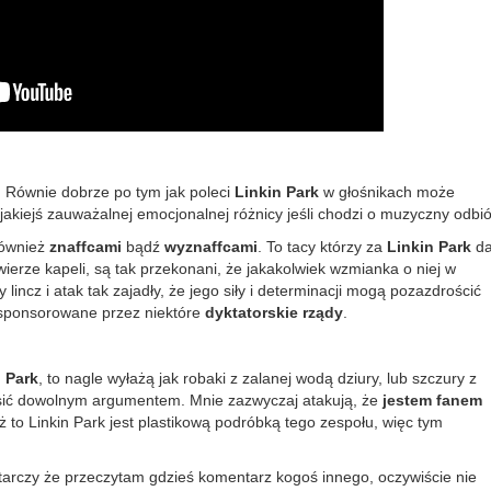
. Równie dobrze po tym jak poleci
Linkin Par
k
w głośnikach może
 jakiejś zauważalnej emocjonalnej różnicy jeśli chodzi o muzyczny odbió
również
znaffcami
bądź
wyznaf
f
cami
. To tacy którzy za
Linkin Park
da
wierze kapeli, są tak przekonani, że jakakolwiek wzmianka o niej w
cz i atak tak zajadły, że jego siły i determinacji mogą pozazdrościć
ponsorowane przez niektóre
dyktatorskie rządy
.
 Park
, to nagle wyłażą jak robaki z zalanej wodą dziury, lub szczury z
asić dowolnym argumentem. Mnie zazwyczaj atakują, że
jestem fanem
ż to Linkin Park jest plastikową podróbką tego zespołu, więc tym
tarczy że przeczytam gdzieś komentarz kogoś innego, oczywiście nie