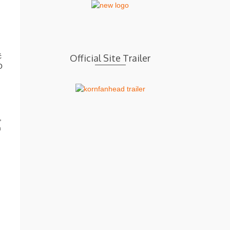
ć
Official Site Trailer
O
,
m