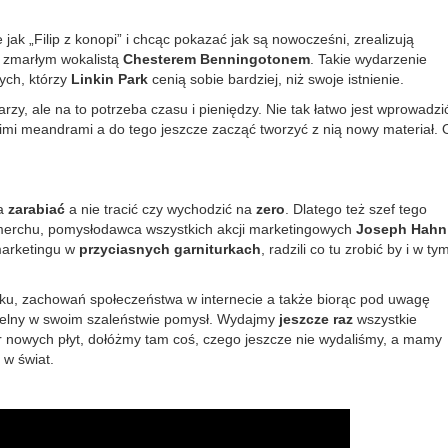
jak „Filip z konopi” i chcąc pokazać jak są nowocześni, zrealizują
e zmarłym wokalistą
Chesterem Benningotonem
. Takie wydarzenie
ych, którzy
Linkin Park
cenią sobie bardziej, niż swoje istnienie.
rzy, ale na to potrzeba czasu i pieniędzy. Nie tak łatwo jest wprowadzi
kimi meandrami a do tego jeszcze zacząć tworzyć z nią nowy materiał. 
ma
zarabiać
a nie tracić czy wychodzić na
zero
. Dlatego też szef tego
a merchu, pomysłodawca wszystkich akcji marketingowych
Joseph Hahn
marketingu w
przyciasnych garniturkach
, radzili co tu zrobić by i w ty
ynku, zachowań społeczeństwa w internecie a także biorąc pod uwagę
zelny w swoim szaleństwie pomysł. Wydajmy
jeszcze raz
wszystkie
er nowych płyt, dołóżmy tam coś, czego jeszcze nie wydaliśmy, a mamy
 w świat.