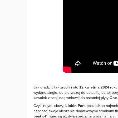
Jak uradzili, tak zrobili i oto
12 kwietnia 2024
roku
wydane single, od pierwszej do ostatniej do tej po
kawałek z sesji nagraniowej do ostatniej płyty
One 
Czyli innymi słowy,
Linkin Park
poszedł po najmniej
napchać swoje kieszenie dodatkowymi środkami fi
best of
”, więc są aż dwa specjalne wydania na vi